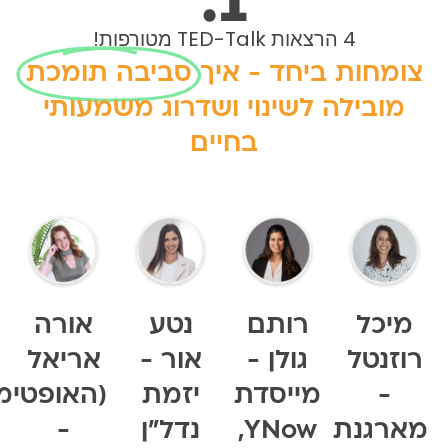
4 הרצאות TED-Talk מטורפות!
מחות ביחד - איך
סביבה תומכת
מובילה לשינוי ושדרוג משמעותי
בחיים
יכל
רותם
נטע
אורה
זנטל
גולן -
אור -
אריאל
-
מייסדת
יזמת
(האופטימית)
רגנת
YNow,
נדל"ן
-