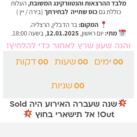
לבד ההרצאות והנטוורקינג המשובח,
העלות
כוללת גם
כוס שתייה
לבחירתך
(בירה / יין )
המקום:
בר הדבלין, הרצליה.
מתי:
יום ראשון,
12.01.2025
, בשעה 18:00.
נה שעון שרץ לאחור כדי להלחיץ!
ימים
שעות
דקות
00
00
00
שניות
00
שנה שעברה האירוע היה Sold
Out! אל תישארי בחוץ