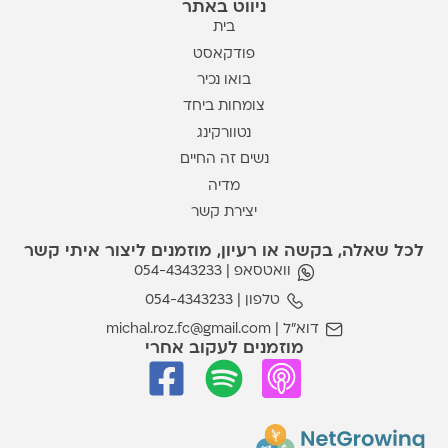
ניווט באתר
בית
פודקאסט
בואו נכיר
צומחות ביחד
נטוורקינג
נשים זה החיים
מדיה
יצירת קשר
 שאלה, בקשה או רעיון, מוזמנים ליצור איתי קשר
וואטסאפ | 054-4343233
טלפון | 054-4343233
דוא״ל | michal.roz.fc@gmail.com
מוזמנים לעקוב אחרי