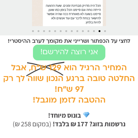
י על הכפתור ושרייני את מקומך לערב ההיסטרי!
אני רוצה להירשם!
מחיר הרגיל הוא
129 ש"ח,
אבל
טה טובה ברגע הנכון שווה לך רק
97 ש"ח!
ההטבה לזמן מוגבל!
בונוס מיוחד!
רשמות בזוג?
177 ₪ בלבד!
(במקום 258 ₪)