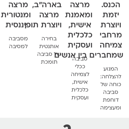
כנס.
מרצה
בארה"ב,
מרצה
זמת
ומאמנת
מרצה
ומנטורית
וצרת
אישית,
ויוצרת תוכן
פיננסית
חבי
כלכלית
בחירה
מסביבה
יחה
ועסקית
אותנטית
למסיבה
חברים בין אנשים
של סביבה
סביבה
תומכת
ככלי
מנוע
לצמיחה
צלחה:
אישית,
חה של
כלכלית
ביבה
ועסקית
וחפת
עצימה